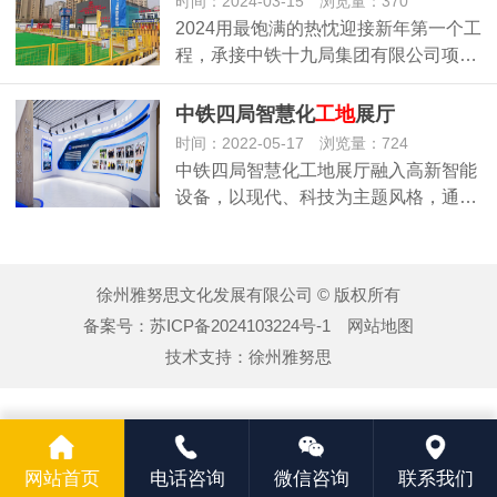
时间：2024-03-15 浏览量：370
2024用最饱满的热忱迎接新年第一个工
程，承接中铁十九局集团有限公司项…
中铁四局智慧化
工地
展厅
时间：2022-05-17 浏览量：724
中铁四局智慧化工地展厅融入高新智能
设备，以现代、科技为主题风格，通…
徐州雅努思文化发展有限公司 © 版权所有
备案号：
苏ICP备2024103224号-1
网站地图
技术支持：
徐州雅努思
网站首页
电话咨询
微信咨询
联系我们