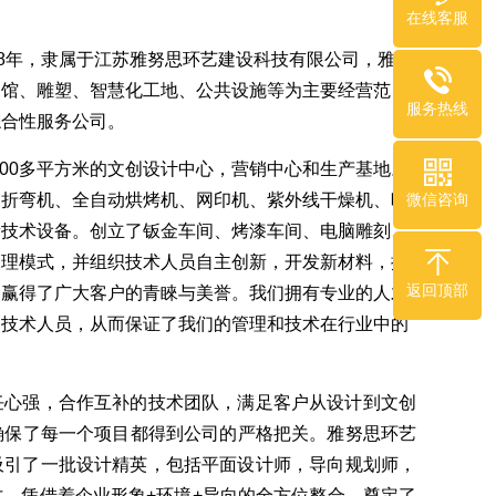
在线客服
08年，隶属于江苏雅努思环艺建设科技有限公司，雅努
展馆、雕塑、智慧化工地、
公共设施等为主要经营范
服务热线
综合性服务公司。
000多平方米的文创设计中心，营销中心和生产基地。
、折弯机、全
自动烘烤机、网印机、紫外线干燥机、晒
微信咨询
新技术设备。
创立了钣金车间、烤漆车间、电脑雕刻、
管理模式，并组织技术人员自主创新，开发新材料，探
返回顶部
，赢得了广大客户的青睞与美誉。我们拥有专业的人才
和技术人员，从而保证了我们的管理和技术在行业中的
任心强，合作互补的技术团队，满足客户从设计到文创
确保了每一个项
目都得到公司的严格把关。雅努思环艺
吸引了一批设计精英，包括平面设计师，导向规划师，
。凭借着企业形象+环境+导向的全方位整合，奠定了