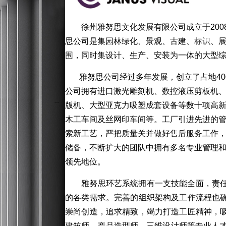
徐州雅努思文化发展有限公司成立于20
思公司是集园林绿化、景观、古建、
标识
、
围，
同时集设计、生产、安装为一体的大型
雅努思公司经过多年发展，创立了占地4
公司拥有进口激光雕刻机、
数控液压剪板机
版机、大型亚克力吸塑成套设备等数十项高
木工车间及丝网印车间等。工厂引进先进的
索新工艺，严把质量关并做好售后服务工作
储备，不断扩大的团队中拥有多名专业管理
领先地位。
雅努思环艺系统拥有一支技能全面，责
的各类需求。完善的组织架构
及工作流程也
崇尚创造，追求精致，竭力打造工匠精神，
建筑师，产品造型师，三维设计师等专业人才