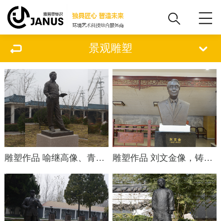
景观雕塑
雕塑作品 喻继高像、青铜高2.3米、安放地点：喻继高纪念馆
雕塑作品 刘文金像，铸铜，安放地点：中央民族乐团